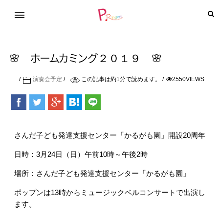
🌸
ホ
ー
ム
カ
ミ
ン
グ
２０１９ 🌸
演奏会予定
この記事は約
1
分で読めます。
2550VIEWS
さんだ子ども発達支援センター「かるがも園」開設20周年
日時：3月24日（日）午前10時～午後2時
場所：さんだ子ども発達支援センター「かるがも園」
ポップンは13時からミュージックベルコンサートで出演し
ます。