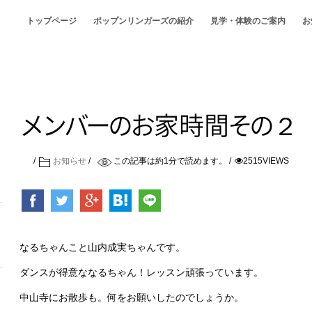
トップページ
ポップンリンガーズの紹介
見学・体験のご案内
お
メ
ン
バ
ー
の
お
家時
間
そ
の
２
お知らせ
この記事は約
1
分で読めます。
2515VIEWS
なるちゃんこと山内成実ちゃんです。
ダンスが得意ななるちゃん！レッスン頑張っています。
中山寺にお散歩も。何をお願いしたのでしょうか。