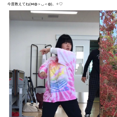
今度教えてね(⋈◍＞◡＜◍)。✧♡