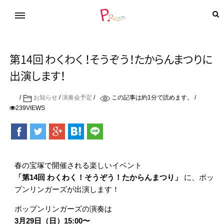
第14回
わ
く
わ
く
！
そ
う
ぞ
う
！
た
か
ら
ん
ま
つ
り
に
出
演
し
ま
す
！
お知らせ
/
演奏会予定
この記事は約
1
分で読めます。
239VIEWS
春の宝塚で開催される楽しいイベント
「第14回 わくわく！そうぞう！たからんまつり」
に、ポッ
プンリンガーズが出演します！
ポップンリンガーズの演奏は
3月29日（日）15:00〜