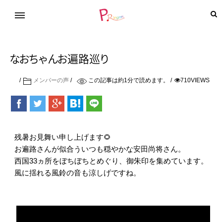
な
お
ち
ゃ
ん
お
遍路
巡
り
メンバーの声
この記事は約
1
分で読めます。
710VIEWS
残暑お見舞い申し上げます🌻
お遍路さんが似合ういつも穏やかな安田尚将さん。
西国33ヵ所をぼちぼちとめぐり、御朱印を集めています。
風に揺れる風鈴の音も涼しげですね。